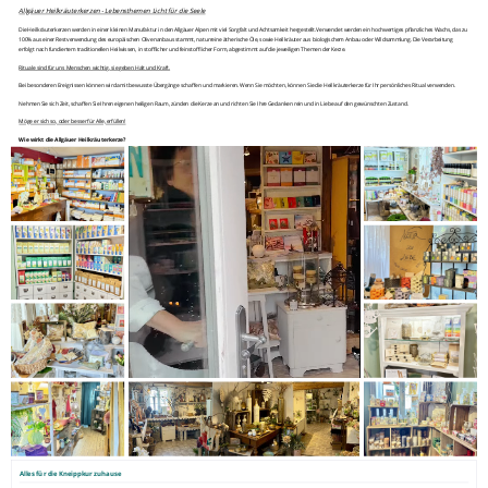
Allgäuer Heilkräuterkerzen - Lebensthemen Licht für die Seele
Die Heilkräuterkerzen werden in einer kleinen Manufaktur in den Allgäuer Alpen mit viel Sorgfalt und Achtsamkeit hergestellt.Verwendet werden ein hochwertiges pflanzliches Wachs, das zu
100% aus einer Restverwendung des europäischen Olivenanbaus stammt, naturreine ätherische Öle, sowie Heilkräuter aus biologischem Anbau oder Wildsammlung. Die Verarbeitung
erfolgt nach fundiertem traditionellen Heilwissen, in stofflicher und feinstofflicher Form, abgestimmt auf die jeweiligen Themen der Kerze.
Rituale sind für uns Menschen wichtig, sie geben Halt und Kraft.
Bei besonderen Ereignissen können wir damit bewusste Übergänge schaffen und markieren. Wenn Sie möchten, können Sie die Heilkräuterkerze für Ihr persönliches Ritual verwenden.
Nehmen Sie sich Zeit, schaffen Sie Ihren eigenen heiligen Raum, zünden die Kerze an und richten Sie Ihre Gedanken rein und in Liebe auf den gewünschten Zustand.
Möge er sich so, oder besser für Alle, erfüllen!
Wie wirkt die Allgäuer Heilkräuterkerze?
Die Wirkungsweise ist ähnlich einer feinen Räucherung. Transformiert durch das Feuer wird die Information und Schwingung der Auszüge, äherischen Öle, Essenzen und Tinkturen
freigesetzt und unterstützt unsere eigenen geistigen Intentionen und mentalen Absichten.
Alles für die Kneippkur zuhause