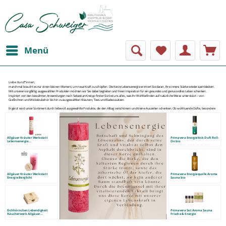
Menü
Liebe Kund*innen,
manchmal braucht es nur einen kleinen Moment, um neue Kraft zu schöpfen. Die Kerze Lebensenergie erinnert Sie daran, Ihre innere Stärke wiederzuentdecken.
Mit unseren sorgfältig ausgewählten Produkten möchten wir Sie dabei begleiten und Ihnen Inspiration für ein gesundes und genussvolles Leben schenken.
Inspiriert von den bewährten Anwendungen nach Sebastian Kneipp finden Sie bei uns alles, was Ihr Wohlbefinden auf natürliche Weise unterstützt – von
Gießrohren und Wickelzubehör bis hin zu ausgewählten Kräutern, Tees und Badezusätzen.
Ergänzt wird unser Sortiment durch liebevoll ausgewählte Produkte, die den Alltag verschönern und kleine Auszeiten schenken. Ob wohltuende Düfte, besondere
Geschenkideen oder stilvolle Wohnaccessoires – entdecken Sie Dinge, die Körper, Geist und Seele guttun und das Leben ein Stück bunter machen.
Bei Fragen beraten wir Sie gerne telefonisch unter 0 82 47 – 90 180.
Folgen Sie uns auch auf Facebook und Instagram – dort informieren wir regelmäßig über Neuheiten, Aktionen und Inspirationen rund um Gesundheit,
Wohlbefinden und Lebensfreude.
Ihre Maria Liedl mit Team
Allgäuer Kräuter Werkstatt
Primavera Energiekick Duft Roll-
Lebensenergie...
On bio
Inhalt
1 Stück
Inhalt
10 Milliliter
(119,00 € * / 100 Milliliter)
22,90 € *
11,90 € *
Allgäuer Kräuter Werkstatt
Primavera Energiequelle Aroma
Energie Berglicht
Sauna bio
Inhalt
1 Stück
Inhalt
100 Milliliter
32,90 € *
17,90 € *
Eichhörnchen Lebendigkeit
Primavera Set Aroma Sauna
Räucherwerk Allgäuer...
Frische & Energie
Inhalt
30 Milliliter
(46,33 € * / 100 Milliliter)
18,95 € *
13,90 € *