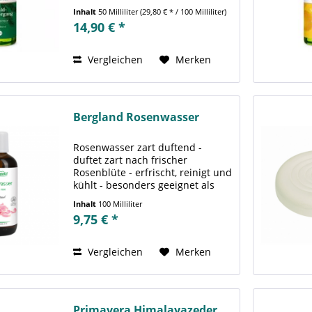
das Rascheln der Zweige.
Inhalt
50 Milliliter
(29,80 € * / 100 Milliliter)
Warmer Duft von
14,90 € *
sonnenverwöhntem Holz umhüllt
uns, und jeder Schritt auf dem
weichen...
Vergleichen
Merken
Bergland Rosenwasser
Rosenwasser zart duftend -
duftet zart nach frischer
Rosenblüte - erfrischt, reinigt und
kühlt - besonders geeignet als
Gesichtswasser und für
Inhalt
100 Milliliter
Kompressen Das Bergland
9,75 € *
Rosenwasser duftet zart nach
frischer Rosenblüte. Es
erfrischt,...
Vergleichen
Merken
Primavera Himalayazeder