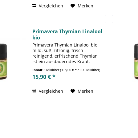
Kapselfrüchten...
Vergleichen
Merken
Primavera Thymian Linalool
bio
Primavera Thymian Linalool bio
mild, süß, zitronig, frisch -
reinigend, erfrischend Thymian
ist ein ausdauerndes Kraut,
welches im Mittelmeeraum
Inhalt
5 Milliliter
(318,00 € * / 100 Milliliter)
beheimatet ist. Je nach Klima und
15,90 € *
Bodenbeschaffenheit bildet
Thymian verschiedene...
Vergleichen
Merken