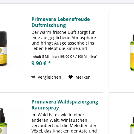
Primavera Lebensfreude
Duftmischung
Der warm-frische Duft sorgt für
eine ausgeglichene Atmosphäre
und bringt Ausgelassenheit ins
Leben Belebt die Sinne und
entführt die Gedanken in sonnige
Inhalt
5 Milliliter
(198,00 € * / 100 Milliliter)
Gefilde des Südens und in die
9,90 € *
endlosen Orangenhaine am
Mittelmeer. Der warm-frische,...
Vergleichen
Merken
Primavera Waldspaziergang
Raumspray
Im Wald ist es wie in einer
anderen Welt. Wir lauschen
verzaubert auf die Melodien der
Vögel, das Knacken der Äste und