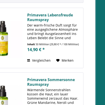
Primavera Lebensfreude
Raumspray
Der warm-frische Duft sorgt für
eine ausgeglichene Atmosphäre
und bringt Ausgelassenheit ins
Leben Belebt die Sinne und
entführt die Gedanken in sonnige
Inhalt
50 Milliliter
(29,80 € * / 100 Milliliter)
Gefilde des Südens und in die
14,90 € *
endlosen Orangenhaine am
Mittelmeer. Der warm-frische,...
Vergleichen
Merken
Primavera Sommersonne
Raumspray
Wärmende Sonnenstrahlen
küssen die Haut, ein lauer
Sommerwind zerzaust das Haar.
Grüne Mandarine, Neroli und