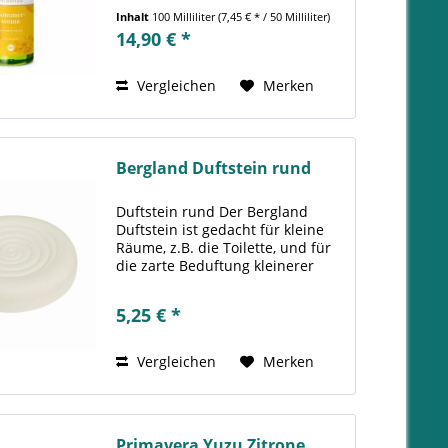
Orange beflügeln und lassen uns
Inhalt
100 Milliliter
(7,45 € * / 50 Milliliter)
die unbeschwerte Leichtigkeit
14,90 € *
herrlicher Sommertage spüren -
einzigartige Tage, die nie enden...
Vergleichen
Merken
Bergland Duftstein rund
Duftstein rund Der Bergland
Duftstein ist gedacht für kleine
Räume, z.B. die Toilette, und für
die zarte Beduftung kleinerer
Bereiche wie der Schreibtisch
oder auch ein Kleiderschrank
5,25 € *
oder das Auto. Er wird gerne
auch dort eingesetzt, wo...
Vergleichen
Merken
Primavera Yuzu Zitrone