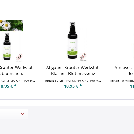
Kräuter Werkstatt
Allgäuer Kräuter Werkstatt
Primavera 
eblümchen...
Klarheit Blütenessenz
Rol
liter
(37,90 € * / 100 Milliliter)
Inhalt
50 Milliliter
(37,90 € * / 100 Milliliter)
Inhalt
10 Millili
18,95 € *
18,95 € *
11