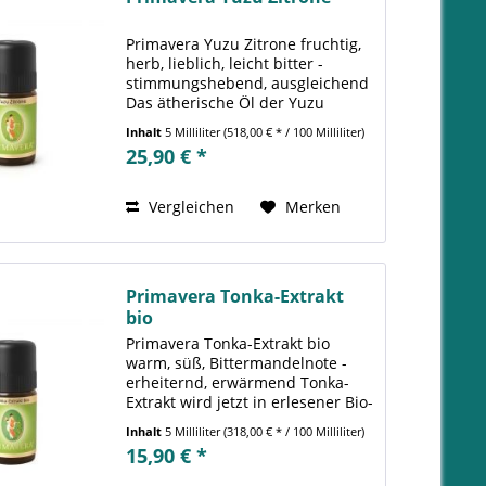
Primavera Yuzu Zitrone fruchtig,
herb, lieblich, leicht bitter -
stimmungshebend, ausgleichend
Das ätherische Öl der Yuzu
Zitrone (bot. Citrus junos) ist eine
Inhalt
5 Milliliter
(518,00 € * / 100 Milliliter)
facettenreiche Duftrarität. Dieses
25,90 € *
riecht herrlich fruchtig, frisch,
spritzig...
Vergleichen
Merken
Primavera Tonka-Extrakt
bio
Primavera Tonka-Extrakt bio
warm, süß, Bittermandelnote -
erheiternd, erwärmend Tonka-
Extrakt wird jetzt in erlesener Bio-
Qualität angeboten. Die
Inhalt
5 Milliliter
(318,00 € * / 100 Milliliter)
Besonderheit des Öls ist der
15,90 € *
vertraute Duft, welcher das
Gefühl von Sicherheit,...