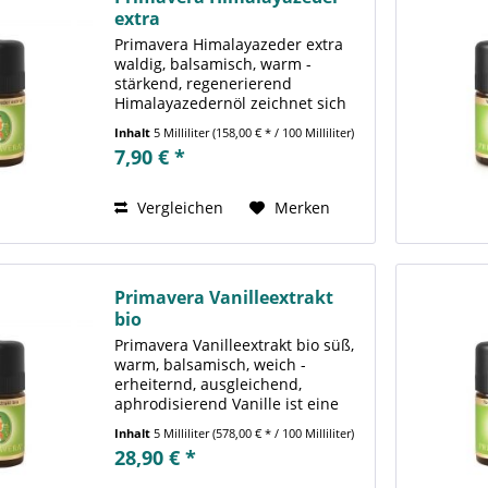
extra
Primavera Himalayazeder extra
waldig, balsamisch, warm -
stärkend, regenerierend
Himalayazedernöl zeichnet sich
durch seine aufbauende und
Inhalt
5 Milliliter
(158,00 € * / 100 Milliliter)
nervlich stark stabilisierende
7,90 € *
Wirkung aus. Der ausgleichende
Duft trägt zum Abbau von Stress
bei...
Vergleichen
Merken
Primavera Vanilleextrakt
bio
Primavera Vanilleextrakt bio süß,
warm, balsamisch, weich -
erheiternd, ausgleichend,
aphrodisierend Vanille ist eine
Schlingpflanze, welche auf
Inhalt
5 Milliliter
(578,00 € * / 100 Milliliter)
Madagaskar, Reunion und den
28,90 € *
Komoren angebaut wird; aus
ihren fermentierten