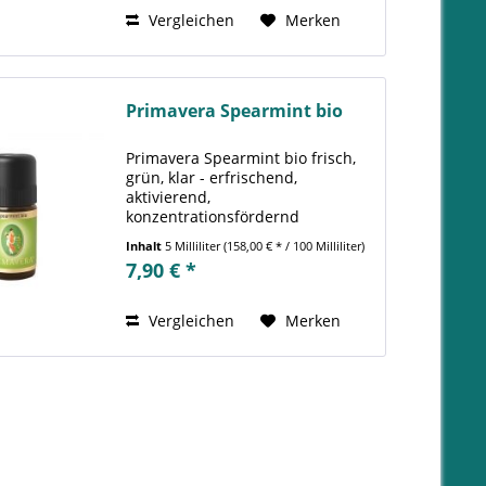
Vergleichen
Merken
Primavera Spearmint bio
Primavera Spearmint bio frisch,
grün, klar - erfrischend,
aktivierend,
konzentrationsfördernd
Spearmint ist ein ausdauerndes
Inhalt
5 Milliliter
(158,00 € * / 100 Milliliter)
Heil- und Gewürzkraut, welches
7,90 € *
gemäßigte Klimazonen
bevorzugt. Spearmint kann bis zu
80cm hoch werden und hat...
Vergleichen
Merken