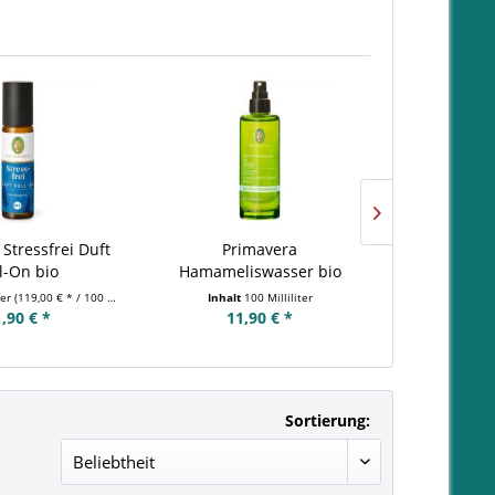
Stressfrei Duft
Primavera
Primavera L
l-On bio
Hamameliswasser bio
Raums
ter
(119,00 € * / 100 Milliliter)
Inhalt
100 Milliliter
Inhalt
50 Millilite
,90 € *
11,90 € *
14,
Sortierung: