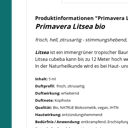
Produktinformationen "Primavera L
Primavera Litsea bio
frisch, hell, zitrusartig - stimmungshebend,
Litsea
ist ein immergrüner tropischer Baum 
Litsea cubeba kann bis zu 12 Meter hoch w
In der Naturheilkunde wird es bei Haut- un
Inhalt:
5 ml
Duftprofil:
frisch, zitrusartig
Duftwirkung:
erheiternd
Duftnote:
Kopfnote
Qualität:
Bio, NATRUE Biokosmetik, vegan, IHTN
Hautwirkung:
entzündungshemmend
Bedürfnis / Anwendung:
entkrampfend, Erschöpfung