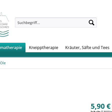
matherapie
Kneipptherapie
Kräuter, Säfte und Tees
 Öle
5,90 €
Inhalt:
5 Millil