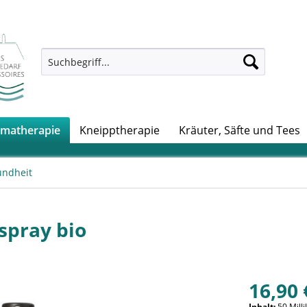
matherapie
Kneipptherapie
Kräuter, Säfte und Tees
undheit
spray bio
16,90 
Inhalt:
50 Milli