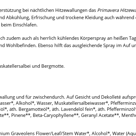
erstützung bei nächtlichen Hitzewallungen das
Primavera Hitzewa
nd Abkühlung, Erfrischung und trockene Kleidung auch während de
 beim Einschlafen.
ich zudem auch als herrlich kühlendes Körperspray an heißen Tag
und Wohlbefinden. Ebenso hilft das ausgleichende Spray im Auf u
uskatellersalbei und Bergmotte.
ewallung und für zwischendurch. Auf Gesicht und Dekolleté aufs
ser*, Alkohol*, Wasser, Muskatellersalbeiwasser*, Pfefferminzw
öl*, äth. Bergamotteöl*, äth. Lavendelöl fein*, äth. Pfefferminzöl
etate**, Pinene**, Beta-Caryophyllene**, Geranyl Acetate**, Menth
um Graveolens Flower/Leaf/Stem Water*, Alcohol*, Water (Aqua),