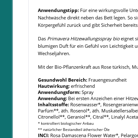
Anwendungstipp:
Für eine wirkungsvolle Unt
Nachtwäsche direkt neben das Bett legen. So si
Körpergefühl zurück und gibt Sicherheit bereits
Das
Primavera Hitzewallungsspray bio
eignet s
blumigen Duft für ein Gefühl von Leichtigkeit 
Wechseljahren.
Mit der Bio-Pflanzenkraft aus Rose türkisch, M
Gesundwohl Bereich:
Frauengesundheit
Hautwirkung:
erfrischend
Anwendungsform:
Spray
Anwendung:
Bei ersten Anzeichen einer Hitz
Inhaltsstoffe:
Rosenwasser*, Rosengeranienwas
Parfüm**, äth. Rosenöl*, äth. Muskatellersalbei
Citronellol**, Geraniol**, Citral**, Linalyl Ac
* kontrolliert biologischer Anbau
** natürlicher Bestandteil ätherischer Öle
INCI:
Rosa Damascena Flower Water*, Pelargoni