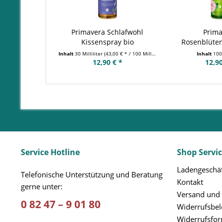
Primavera Schlafwohl
Prim
Kissenspray bio
Rosenblüte
Inhalt
30 Milliliter
(43,00 € * / 100 Milliliter)
Inhalt
100 
12,90 € *
12,90
Service Hotline
Shop Servi
Ladengeschäf
Telefonische Unterstützung und Beratung
Kontakt
gerne unter:
Versand und
0 82 47 – 9 01 80
Widerrufsbe
Widerrufsfo