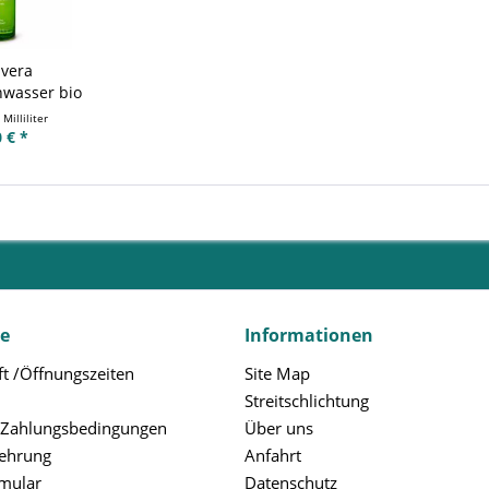
avera
nwasser bio
Milliliter
 € *
ce
Informationen
t /Öffnungszeiten
Site Map
Streitschlichtung
 Zahlungsbedingungen
Über uns
lehrung
Anfahrt
rmular
Datenschutz