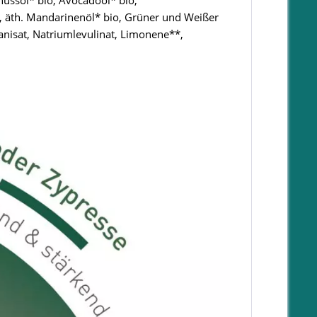
nussöl* bio, Avocadoöl* bio,
o, äth. Mandarinenöl* bio, Grüner und Weißer
anisat, Natriumlevulinat, Limonene**,