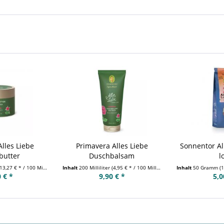
lles Liebe
Primavera Alles Liebe
Sonnentor Al
butter
Duschbalsam
l
13,27 € * / 100 Milliliter)
Inhalt
200 Milliliter
(4,95 € * / 100 Milliliter)
Inhalt
50 Gramm
(1
 € *
9,90 € *
5,0