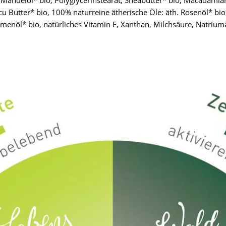
, Mandelöl* bio, Polyglycerinstearat, Sheabutter* bio, Macadamia
cu Butter* bio, 100% naturreine ätherische Öle: äth. Rosenöl* bi
menöl* bio, natürliches Vitamin E, Xanthan, Milchsäure, Natrium