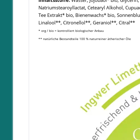
Inhaltsstoffe:
Wasser, Jojobaöl* bio, Glycerin
Natriumstearoyllactat, Cetearyl Alkohol, Cupua
Tee Extrakt* bio, Bienenwachs* bio, Sonnenblu
Linalool**, Citronellol**, Geraniol**, Citral**
*
org / bio = kontrolliert biologischer Anbau
** natürliche Bestandteile 100 % naturreiner ätherischer Öle