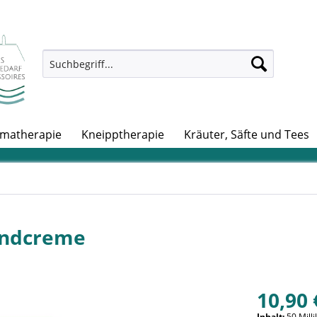
matherapie
Kneipptherapie
Kräuter, Säfte und Tees
andcreme
10,90 
Inhalt:
50 Milli