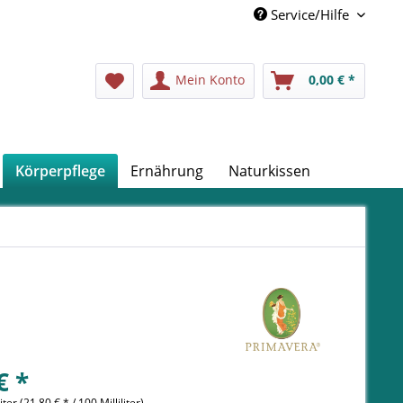
Service/Hilfe
Mein Konto
0,00 € *
Körperpflege
Ernährung
Naturkissen
€ *
liter (21,80 € * / 100 Milliliter)