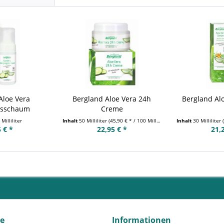
Aloe Vera
Bergland Aloe Vera 24h
Bergland Al
gsschaum
Creme
Milliliter
Inhalt
50 Milliliter
(45,90 € * / 100 Milliliter)
Inhalt
30 Milliliter
 € *
22,95 € *
21,
ce
Informationen