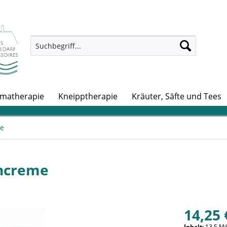
matherapie
Kneipptherapie
Kräuter, Säfte und Tees
ge
encreme
14,25 
Inhalt:
13.5 Mil