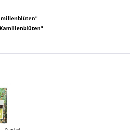
amillenblüten"
 Kamillenblüten"
 - Fenchel -