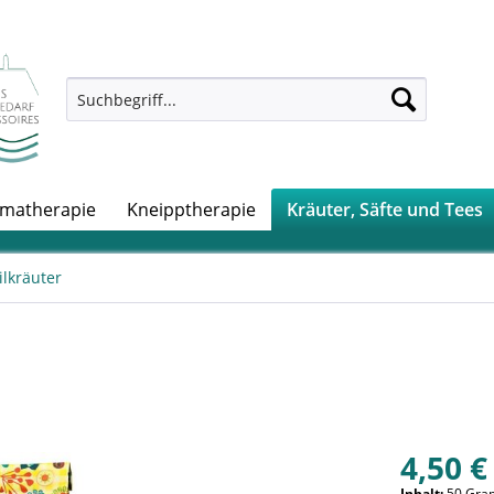
matherapie
Kneipptherapie
Kräuter, Säfte und Tees
ilkräuter
4,50 €
Inhalt:
50 Gra