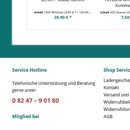
Kümmel
Inhalt
1000 Milliliter
(3,99 € * / 100 Milliliter)
Inhalt
200 Gramm
(3
39,90 € *
7,50
Service Hotline
Shop Servi
Ladengeschäf
Telefonische Unterstützung und Beratung
Kontakt
gerne unter:
Versand und
0 82 47 – 9 01 80
Widerrufsbe
Widerrufsfo
Mitglied bei
AGB