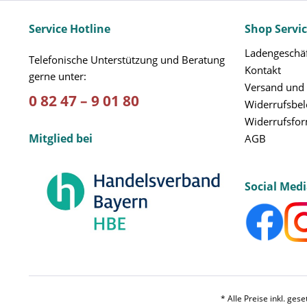
Service Hotline
Shop Servi
Ladengeschäf
Telefonische Unterstützung und Beratung
Kontakt
gerne unter:
Versand und
0 82 47 – 9 01 80
Widerrufsbe
Widerrufsfo
Mitglied bei
AGB
Social Med
* Alle Preise inkl. ges