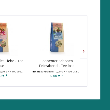
les Liebe - Tee
Sonnentor Schönen
Sonnentor 
ose
Feierabend - Tee lose
0,00 € * / 100 Gramm)
Inhalt
50 Gramm
(10,00 € * / 100 Gramm)
Inhalt
70 Gramm
0 € *
5,00 € *
3,