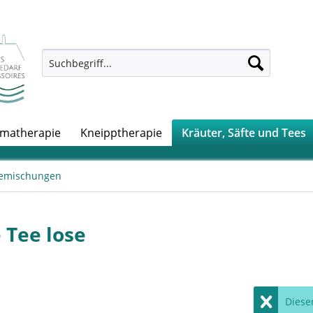
matherapie
Kneipptherapie
Kräuter, Säfte und Tees
emischungen
 Tee lose
Dieser