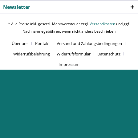
Newsletter
* Alle Preise inkl. gesetzl. Mehrwertsteuer zzgl.
Versandkosten
und ggf.
Nachnahmegebühren, wenn nicht anders beschrieben
Über uns
Kontakt
Versand und Zahlungsbedingungen
Widerrufsbelehrung
Widerrufsformular
Datenschutz
Impressum